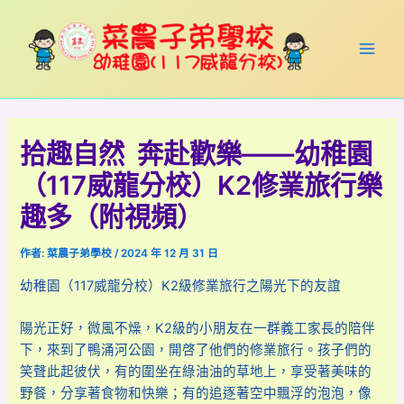
跳
Post
Main
至
navigation
Men
主
要
內
容
拾趣自然 奔赴歡樂——幼稚園
（117威龍分校）K2修業旅行樂
趣多（附視頻）
作者:
菜農子弟學校
/
2024 年 12 月 31 日
幼稚園（117威龍分校）K2級修業旅行之陽光下的友誼
陽光正好，微風不燥，K2級的小朋友在一群義工家長的陪伴
下，來到了鴨涌河公園，開啓了他們的修業旅行。孩子們的
笑聲此起彼伏，有的圍坐在綠油油的草地上，享受著美味的
野餐，分享著食物和快樂；有的追逐著空中飄浮的泡泡，像