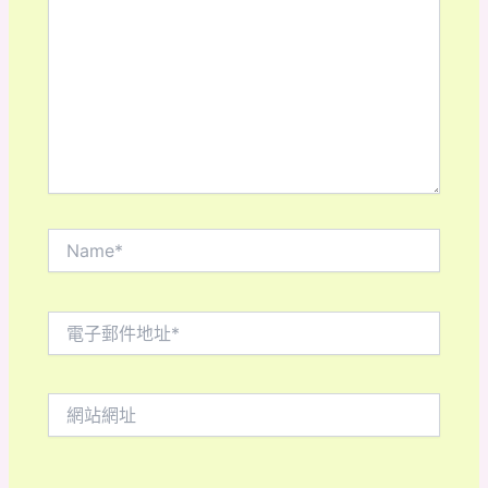
這
裡
輸
入
內
容...
Name*
電
子
郵
件
網
地
站
址
網
*
址