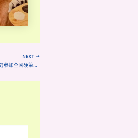
NEXT
幼稚園(117威龍分校)參加全國硬筆書法大賽創出優異成績! 1金9銀5銅23優秀獎