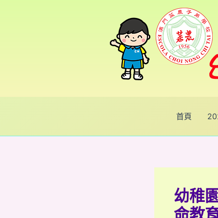
跳
Post
至
navigation
主
要
內
容
首頁
2
幼稚園
命教