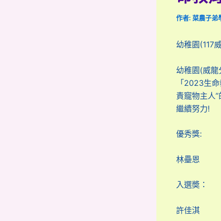
作者:
菜農子弟
幼稚園(11
幼稚園(威
「2023
責寵物主人”
繼續努力!
優秀獎:
林壘恩
入選奬：
許佳淇