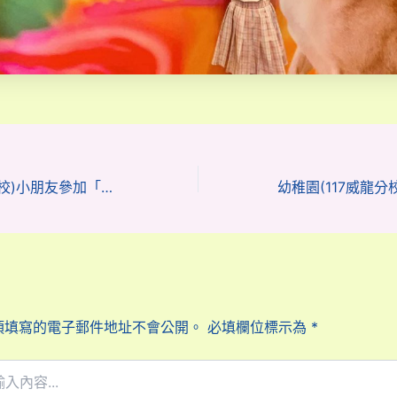
幼稚園(117威龍分校)小朋友參加「航天追夢，感恩有您」繪畫比賽榮獲佳績
須填寫的電子郵件地址不會公開。
必填欄位標示為
*