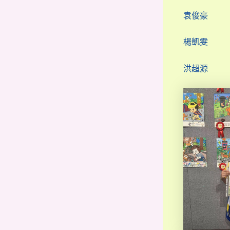
袁俊豪
楊凱雯
洪超源