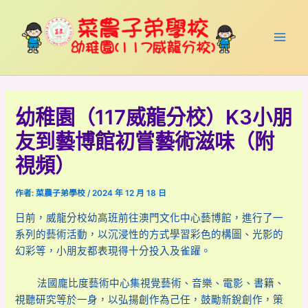
跳
Post
Main
至
navigation
Men
主
要
內
容
幼稚園（117威龍分校）K3小朋
友到藝博館初嘗藝術滋味（附
視頻）
作者:
菜農子弟學校
/
2024 年 12 月 18 日
日前，威龍分校幼高班前往澳門文化中心藝博館，進行了一
系列的藝術活動，以沉浸性的方式學習彩色的構圖、光影的
幻彩等，小朋友都表現得十分投入及雀躍。
法國龐比度藝術中心集視覺藝術、音樂、電影、書籍、
視聽研究等於一身，以弘揚創作為己任，鼓勵新銳創作，策