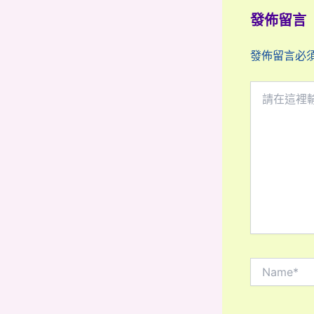
發佈留言
發佈留言必
請
在
這
裡
輸
入
內
容...
Name*