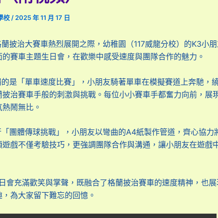
學校
/
2025 年 11 月 17 日
披治大賽車熱烈展開之際，幼稚園（117威龍分校）的K3小朋
面的賽車主題生日會，在歡樂中感受速度與團隊合作的魅力。
是「單車速度比賽」，小朋友騎著單車在模擬賽道上奔馳，繞
蘭披治賽車手般的刺激與挑戰。每位小小賽車手都奮力向前，展
氛熱鬧無比。
團體傳球挑戰」，小朋友以彎曲的A4紙製作管道，齊心協力
項遊戲不僅考驗技巧，更強調團隊合作與溝通，讓小朋友在遊戲
充滿歡笑與掌聲，既融合了格蘭披治賽車的速度精神，也展
趣，為大家留下難忘的回憶。