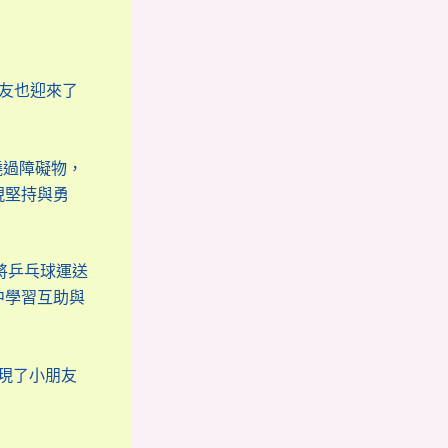
友也迎來了
過障礙物，
現堅持與勇
將乒乓球運送
中學習互助與
現了小朋友