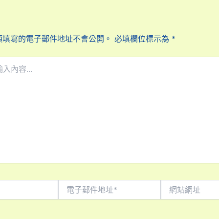
須填寫的電子郵件地址不會公開。
必填欄位標示為
*
電
網
子
站
郵
網
件
址