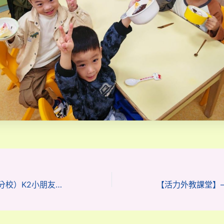
幼稚園（117 威龍分校）K2小朋友最受歡迎的「積木蛋糕競賽」火熱登場（附視頻）