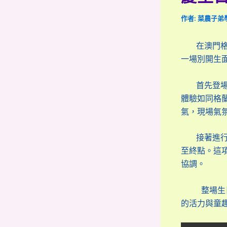
作者:
菜農子弟
在澳門格蘭
一場別開生
首先登場的
體驗如同格
氣，現場氣
接著進行「
至終點。這
協調。
整場生日會
的活力與童