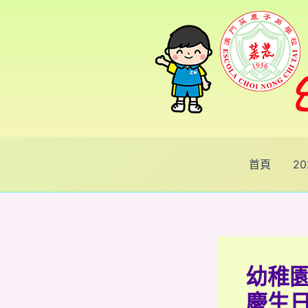
跳
Post
至
navigation
主
要
內
容
首頁
2
幼稚園
慶生