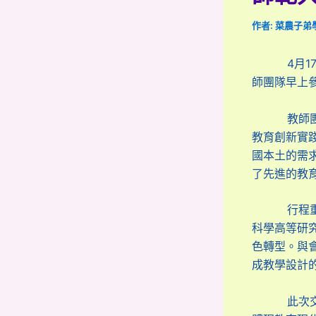
作者:
菜農子弟
4月17日
師團隊早上
教師團隊參
教育創新實
國本土的需
了先進的教
行程重頭戲
科學高等研
色轉型。與
成教學設計
此次交流不