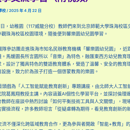
學校
/
2025 年 4 月 22 日
，幼稚園（117威龍分校）教師們來到北京師範大學珠海校區
參觀珠海校區校園環境，隨後便到馨樂園幼兒園學習。
訪團走進珠海市知名民辦教育機構「馨樂園幼兒園」，近
踐。馬媛園長所言園所以「音樂」為特色，融匯東西方幼兒教育
求，設計了獨具特色的雙語教育體系，營造了溫馨、安全的教育
育設施，致力於為孩子打造一個啓蒙教育的樂園。
為「人工智能賦能教育創新」專題講座，由北師大人工智
究院葛鳳翔教授主講。內容涵蓋AI個性化學習平台，並探討倫理
會教師在座談中熱烈討論「如何平衡技術工具與人文關懷」，現場
的實操流程，許多教師坦言「從疑慮轉為期待，看見教育創新的
僅深化跨區域教育合作，更為參與者開啟「智能+教育」的