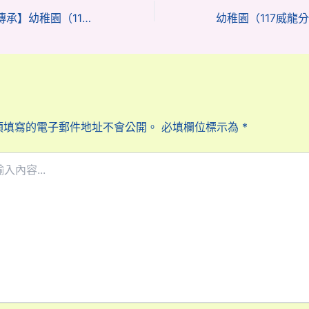
【品德點滴 愛心傳承】幼稚園（117威龍分校）K1親子透過品德護照培養好品格（附視頻）
須填寫的電子郵件地址不會公開。
必填欄位標示為
*