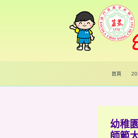
跳
Post
至
navigation
主
要
內
容
首頁
2
幼稚園
師範