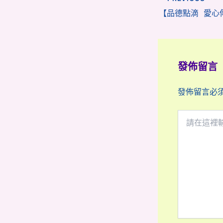
發佈留言
發佈留言必
請
在
這
裡
輸
入
內
容...