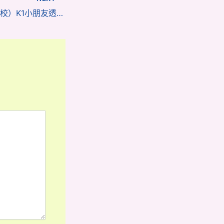
幼稚園（117威龍分校）K1小朋友透過故事和遊戲認識情緒（附視頻）