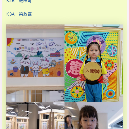
K2B 嚴梓晴
K3A 梁政霆