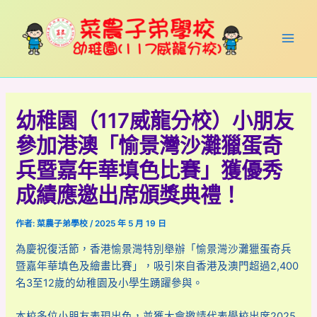
跳
Post
Main
至
navigation
Men
主
要
內
容
幼稚園（117威龍分校）小朋友
參加港澳「愉景灣沙灘獵蛋奇
兵暨嘉年華填色比賽」獲優秀
成績應邀出席頒獎典禮！
作者:
菜農子弟學校
/
2025 年 5 月 19 日
為慶祝復活節，香港愉景灣特別舉辦「愉景灣沙灘獵蛋奇兵
暨嘉年華填色及繪畫比賽」，吸引來自香港及澳門超過2,400
名3至12歲的幼稚園及小學生踴躍參與。
本校多位小朋友表現出色，並獲大會邀請代表學校出席2025