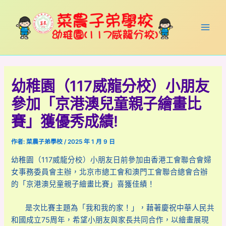
跳
Post
Main
至
navigation
Men
主
要
內
容
幼稚園（117威龍分校）小朋友
參加「京港澳兒童親子繪畫比
賽」獲優秀成績!
作者:
菜農子弟學校
/
2025 年 1 月 9 日
幼稚園（117威龍分校）小朋友日前參加由香港工會聯合會婦
女事務委員會主辦，北京市總工會和澳門工會聯合總會合辦
的「京港澳兒童親子繪畫比賽」喜獲佳績！
是次比賽主題為「我和我的家！」，藉著慶祝中華人民共
和國成立75周年，希望小朋友與家長共同合作，以繪畫展現