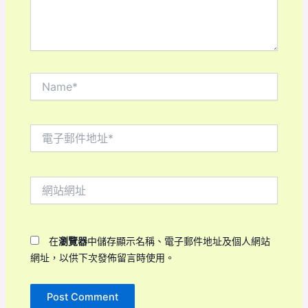
容...
Name*
電
子
郵
件
網
地
站
址
網
*
址
在
瀏覽器
中儲存顯示名稱、電子郵件地址及個人網站
網址，以供下次發佈留言時使用。