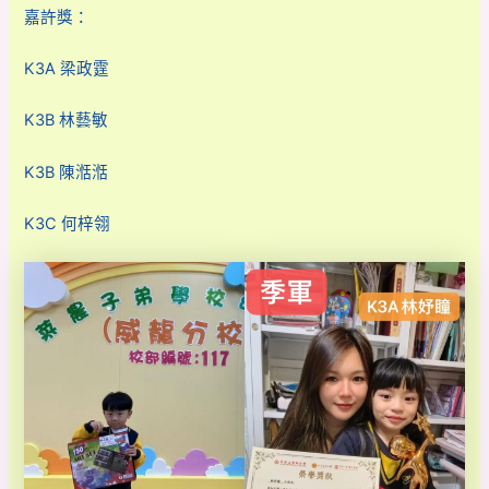
嘉許獎：
K3A 梁政霆
K3B 林藝敏
K3B 陳湉湉
K3C 何梓翎