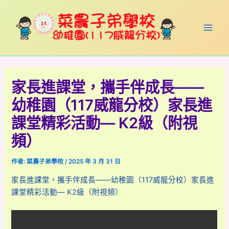
跳
Post
Main
至
navigation
Men
主
要
內
容
家長進課堂，攜手伴成長——
幼稚園（117威龍分校）家長進
課堂精彩活動— K2級（附視
頻）
作者:
菜農子弟學校
/
2025 年 3 月 31 日
家長進課堂，攜手伴成長——幼稚園（117威龍分校）家長進
課堂精彩活動— K2級（附視頻）