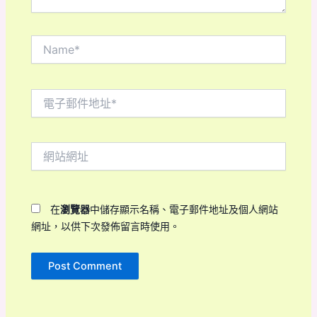
Name*
電
子
郵
件
網
地
站
址
網
*
址
在
瀏覽器
中儲存顯示名稱、電子郵件地址及個人網站
網址，以供下次發佈留言時使用。