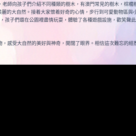
師向孩子們介紹不同種類的樹木，有澳門常見的樹木，棕櫚樹
美麗的大自然。接着大家懷着好奇的心情，步行到可愛動物區與
，孩子們還在公園裡盡情玩耍，體驗了各種遊戲設施，歡笑聲此
感受大自然的美好與神奇，開闊了眼界。相信這次難忘的經歷