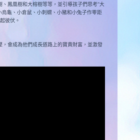
、鳳凰樹和大榕樹等等，並引導孩子們思考“大
小烏龜、小倉鼠、小刺蝟、小豬和小兔子作零距
起彼伏。
，會成為他們成長道路上的寶貴財富，並激發