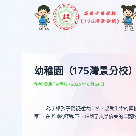
跳
Post
至
navigation
主
要
內
容
幼稚園（175灣景分校
作者:
菜農子弟學校
/
2025 年 6 月 21 日
為了讓孩子們親近大自然，感受生命的奧秘，幼
家”，在老師的帶領下，來到了風景優美的二龍