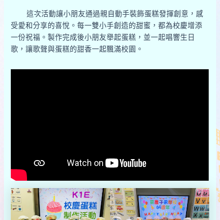
這次活動讓小朋友通過親自動手裝飾蛋糕發揮創意，感
受愛和分享的喜悅。每一雙小手創造的甜蜜，都為校慶增添
一份祝福。製作完成後小朋友舉起蛋糕，並一起唱響生日
歌，讓歌聲與蛋糕的甜香一起飄滿校園。