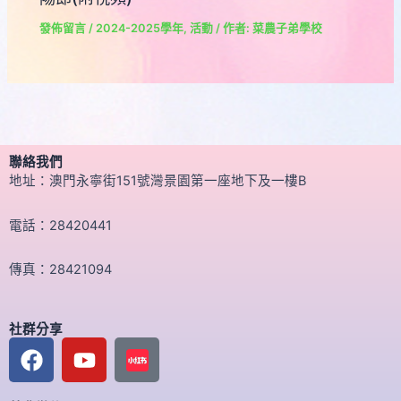
發佈留言
/
2024-2025學年
,
活動
/ 作者:
菜農子弟學校
聯絡我們
地址：澳門永寧街151號灣景園第一座地下及一樓B
電話：28420441
傳真：28421094
社群分享
F
Y
a
o
c
u