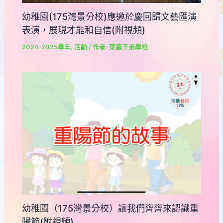
幼稚園(175灣景分校)應邀於慶回歸文藝匯演
表演，展現才能和自信(附視頻)
2024-2025學年
,
活動
/ 作者:
菜農子弟學校
幼稚園（175灣景分校）讓我們齊齊來認識重
陽節(附視頻)