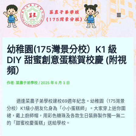
跳
Post
至
navigation
Menu
主
要
內
容
幼稚園(175灣景分校）K1 級
DIY 甜蜜創意蛋糕賀校慶 (附視
頻）
作者:
菜農子弟學校
/
2025 年 6 月 3 日
適逢菜農子弟學校建校69週年紀念。幼稚園（175灣景
分校）K1級小朋友化身為「小小蛋糕師」。大家穿上迷你圍
裙，戴上廚師帽，用彩色糖珠及各款生日裝飾製作獨一無二
的「甜蜜校慶蛋糕」送給學校。