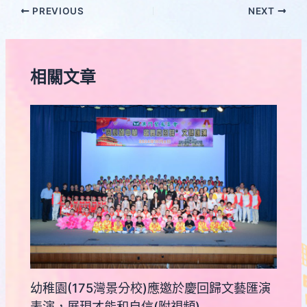
PREVIOUS
NEXT
相關文章
幼稚園(175灣景分校)應邀於慶回歸文藝匯演
表演，展現才能和自信(附視頻)