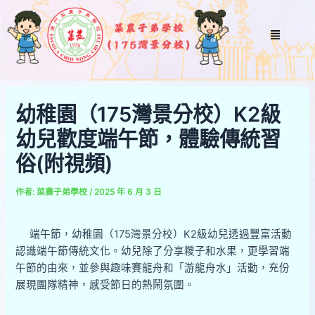
跳
Post
至
navigation
Menu
主
要
內
容
幼稚園（175灣景分校）K2級
幼兒歡度端午節，體驗傳統習
俗(附視頻)
作者:
菜農子弟學校
/
2025 年 6 月 3 日
端午節，幼稚園（175灣景分校）K2級幼兒透過豐富活動
認識端午節傳統文化。幼兒除了分享糭子和水果，更學習端
午節的由來，並參與趣味賽龍舟和「游龍舟水」活動，充份
展現團隊精神，感受節日的熱鬧氛圍。