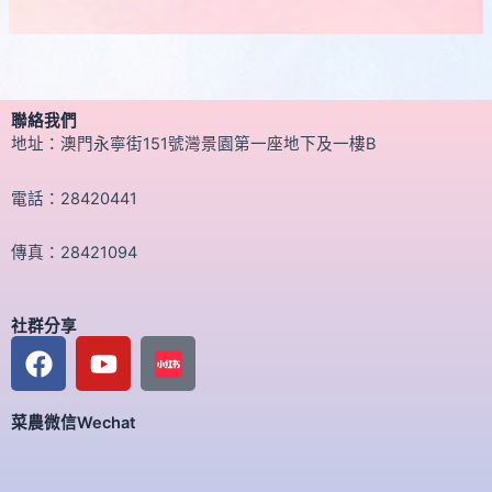
聯絡我們
地址：澳門永寧街151號灣景園第一座地下及一樓B
電話：28420441
傳真：28421094
社群分享
F
Y
a
o
c
u
菜農微信Wechat
e
t
b
u
o
b