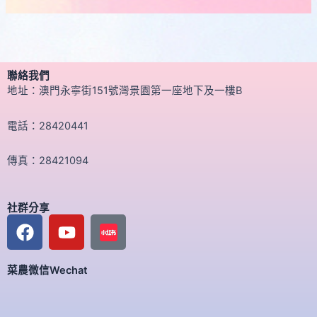
聯絡我們
地址：澳門永寧街151號灣景園第一座地下及一樓B
電話：28420441
傳真：28421094
社群分享
F
Y
a
o
c
u
菜農微信Wechat
e
t
b
u
o
b