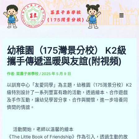
跳
Post
至
navigation
Menu
主
要
內
容
幼稚園（175灣景分校） K2級
攜手傳遞溫暖與友誼(附視頻)
作者:
菜農子弟學校
/
2025 年 5 月 9 日
以訓育中心「友愛同學」為主題，幼稚園（175灣景分校）K2
級特別設計了一系列豐富有趣的活動，透過繪本、合作遊戲
及手作互動，讓幼兒學習分享、合作與關懷，進一步培養同
儕間的情誼。
活動開始，老師以溫馨的繪本
《The Little Book of Friendship》作為引入，透過生動的故