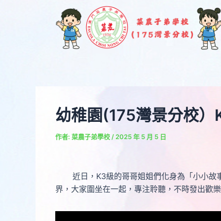
跳
Post
至
navigation
主
要
內
容
幼稚園(175灣景分校
作者:
菜農子弟學校
/
2025 年 5 月 5 日
近日，K3級的哥哥姐姐們化身為「小小故事家
界，大家圍坐在一起，專注聆聽，不時發出歡樂