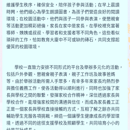
維護學生秩序，確保安全，陪伴孩子參與活動；在早上晨讀
時闁，他們細心為學生朗讀圖書，為孩子們營造良好的閱讀
環境；在校園活動中，他們與孩子一同參與表演，使懇親會
等活動更加精彩絕倫，家長在家中是家長，在學校裡充當著
導師、姨姨或叔叔、學習者和支援者等不同角色。這些看似
瑣碎的工作，恰如教育大廈中不可或缺的磚石，共同支撐起
優質的校園環境。
學校一直致力安排不同形式的平台及舉辦多元化的活動，
包括戶外參觀、懇親會親子表演，親子工作坊及故事爸媽
等，由於舉辦活動所需人手眾多，有幸多年來家長均熱烈參
與擔任義務工作，使各活動得以順利進行，同時也加強了家
長與學校之間的聯繫，發揮家校合作精神，深信透過家長與
學校合作，能增強家校間的溝通與信任，而成為家長義工正
正是一個家長與學校直接接觸的方式，互相了解之餘亦共同
輔助學生克服各項挑戰，締造一個讓學生健康成長的學習環
境，透過不同的途徑支援學校及照顧學生，共同培育小小的