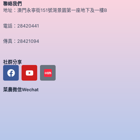
聯絡我們
地址：澳門永寧街151號灣景園第一座地下及一樓B
電話：28420441
傳真：28421094
社群分享
F
Y
a
o
c
u
菜農微信Wechat
e
t
b
u
o
b
o
e
k