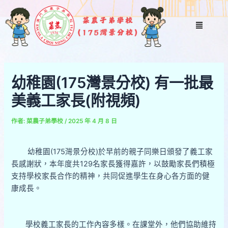
跳
Post
至
navigation
Menu
主
要
內
容
幼稚園(175灣景分校) 有一批最
美義工家長(附視頻)
作者:
菜農子弟學校
/
2025 年 4 月 8 日
幼稚園(175灣景分校)於早前的親子同樂日頒發了義工家
長感謝狀，本年度共129名家長獲得嘉許，以鼓勵家長們積極
支持學校家長合作的精神，共同促進學生在身心各方面的健
康成長。
學校義工家長的工作內容多樣。在課堂外，他們協助維持