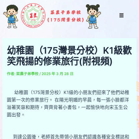
跳
Post
至
navigation
Menu
主
要
內
容
幼稚園（175灣景分校）K1級歡
笑飛揚的修業旅行(附視頻)
作者:
菜農子弟學校
/
2025 年 3 月 28 日
幼稚園（175灣景分校）K1級的小朋友們迎來了他們幼稚
園第一次的修業旅行。 在陽光明媚的早晨，每一張小臉都洋
溢著笑容和期待，齊齊背著小書包，一起愉快地向宋玉生公
園出發。
到達公園後，老師首先帶領小朋友們認識各種安全標誌和