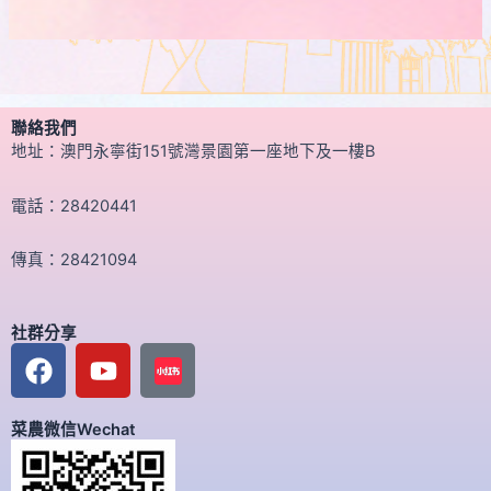
聯絡我們
地址：澳門永寧街151號灣景園第一座地下及一樓B
電話：28420441
傳真：28421094
社群分享
F
Y
a
o
c
u
菜農微信Wechat
e
t
b
u