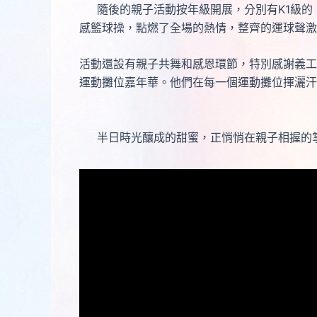
隨後的親子活動按年級開展，分別有K1級的《
感籃球操，點燃了全場的熱情，整齊的運球聲激
活動還設有親子共舞和感恩環節，特別感謝義工
運動攤位嘉年華。他們在每一個運動攤位揮灑汗
半日時光釀成的甜蜜，正悄悄在親子相握的掌