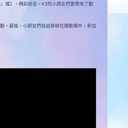
」檔》，精彩紛呈。K3的小朋友們更帶來了動
動。最後，小朋友們自由穿梭在運動場中，參加