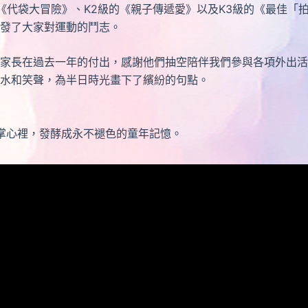
代袋大冒險》、K2級的《親子傳遞愛》以及K3級的《最佳「拍
發了大家對運動的鬥志。
家長在過去一年的付出，感謝他們抽空陪伴我們參與各項外出活
水和笑聲，為半日時光畫下了繽紛的句點。
心裡，發酵成永不褪色的童年記憶。