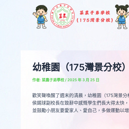
跳
Post
至
navigation
主
要
內
容
幼稚園（175灣景分校
作者:
菜農子弟學校
/
2025 年 3 月 25 日
歡笑聲喚醒了週末的清晨，幼稚園（175灣景
侯錫球副校長在致辭中感慨學生們長大得太快，
並鼓勵小朋友要愛家人、愛自己，多做運動以增