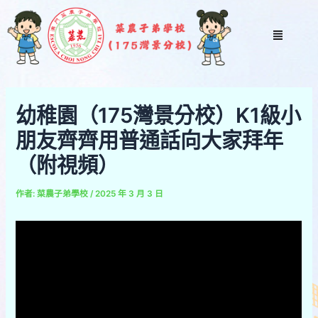
跳
Post
至
navigation
Menu
主
要
內
容
幼稚園（175灣景分校）K1級小
朋友齊齊用普通話向大家拜年
（附視頻）
作者:
菜農子弟學校
/
2025 年 3 月 3 日