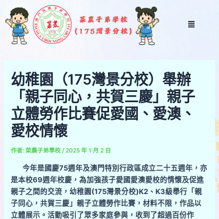
跳
Post
至
navigation
Menu
主
要
內
容
幼稚園（175灣景分校）舉辦
「親子同心，共賀三慶」親子
立體勞作比賽促愛國、愛澳、
愛校情懷
作者:
菜農子弟學校
/
2025 年 1 月 2 日
今年是國慶75週年及澳門特別行政區成立二十五週年，亦
是本校69週年校慶，為加強孩子愛國愛澳愛校的情懷及促進
親子之間的交流，幼稚園(175灣景分校)K2、K3級舉行「親
子同心，共賀三慶」親子立體勞作比賽，材料不限，作品以
立體展示。活動吸引了眾多家庭參與，收到了超過百份作