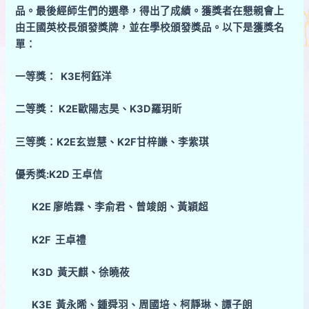
品。最後經師生們的選舉，得出了成績。獲獎者在懇親會上
由王國英校長頒發獎牌，並在學校頒發獎品。以下是獲獎名
單：
一等獎： K3E柯鈺洋
二等獎： K2E歐陽志昊、K3D羅玥昕
三等獎：K2E玄豈慧、K2F甘梓謙、李紫琪
優秀獎:K2D 王卓信
K
2E
廖皓霖、李俞君、曾竣朗、黃穎超
K2F 王卓禮
K3D
黃天麒、徐曉莜
K3E 黃永晞、鍾舜羽、周國培、柯靜琳、譚子朗