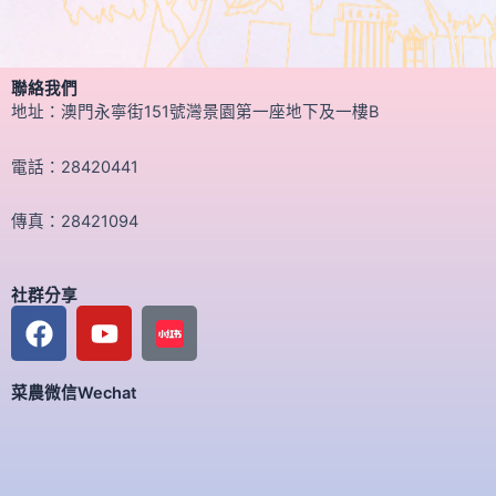
聯絡我們
地址：澳門永寧街151號灣景園第一座地下及一樓B
電話：28420441
傳真：28421094
社群分享
F
Y
a
o
c
u
菜農微信Wechat
e
t
b
u
o
b
o
e