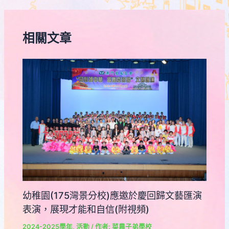
相關文章
幼稚園(175灣景分校)應邀於慶回歸文藝匯演
表演，展現才能和自信(附視頻)
2024-2025學年
,
活動
/ 作者:
菜農子弟學校