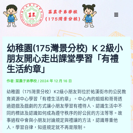
跳
Post
至
navigation
Menu
主
要
內
容
幼稚園(175灣景分校) K 2級小
朋友開心走出課堂學習「有禮
生活約章」
作者:
菜農子弟學校
/
2024 年 12 月 16 日
幼稚園（175灣景分校）K2級小朋友到位於祐漢街市的公民教
育資源中心學習「有禮生活約章」。中心內的姐姐和哥哥透
過遊戲及戲劇的方式讓小朋友學習有禮待人、認識生活中不
同的標誌及認識如何成為遵守秩序的好公民的方法等等。故
事過程中會與小朋友討論規定與禮讓的方法，認識尊重他
人，學習自律，知道規定就不再是限制。