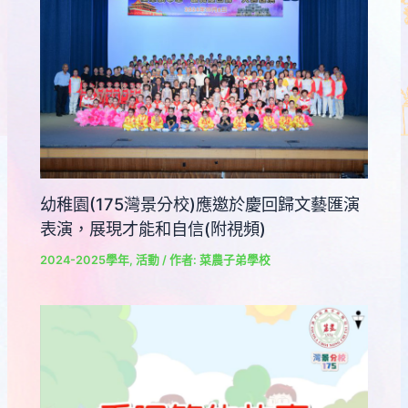
幼稚園(175灣景分校)應邀於慶回歸文藝匯演
表演，展現才能和自信(附視頻)
2024-2025學年
,
活動
/ 作者:
菜農子弟學校