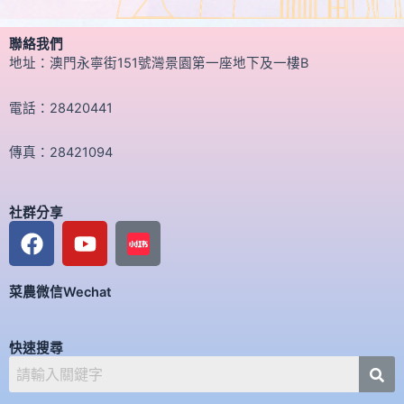
聯絡我們
地址：澳門永寧街151號灣景園第一座地下及一樓B
電話：28420441
傳真：28421094
社群分享
F
Y
a
o
c
u
菜農微信Wechat
e
t
b
u
o
b
快速搜尋
o
e
k