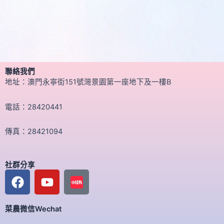
聯絡我們
地址：澳門永寧街151號灣景園第一座地下及一樓B
電話：28420441
傳真：28421094
社群分享
F
Y
a
o
c
u
菜農微信Wechat
e
t