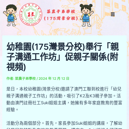
跳
Post
至
navigation
Menu
主
要
內
容
幼稚園(175灣景分校)舉行「親
子溝通工作坊」促親子關係(附
視頻)
作者:
菜農子弟學校
/
2024 年 12 月 12 日
是日，本校幼稚園(灣景分校)邀請了澳門工聯到校進行「幼兒
親子溝通親子工作坊」的活動，吸引了K2及K3親子參加。活
動由澳門註冊社工Suki姐姐主講，她擁有多年家庭教育的豐富
經驗。
活動分為兩個部分。首先，家長參加Suki姐姐的講座，了解幼