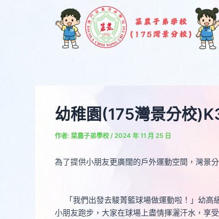
跳
Post
至
navigation
主
要
內
容
幼稚園(175灣景分校)
作者:
菜農子弟學校
/
2024 年 11 月 25 日
為了提供小朋友更廣闊的戶外運動空間，灣景分
「我們出發去駿菁籃球場做運動啦！」幼高級
小朋友跑步，大家在球場上盡情揮灑汗水，享受