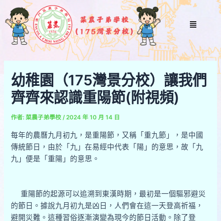
跳
Post
至
navigation
Menu
主
要
內
容
幼稚園（175灣景分校）讓我們
齊齊來認識重陽節(附視頻)
作者:
菜農子弟學校
/
2024 年 10 月 14 日
每年的農曆九月初九，是重陽節，又稱「重九節」，是中國
傳統節日，由於「九」在易經中代表「陽」的意思，故「九
九」便是「重陽」的意思。
重陽節的起源可以追溯到東漢時期，最初是一個驅邪避災
的節日。據說九月初九是凶日，人們會在這一天登高祈福，
避開災難。這種習俗逐漸演變為現今的節日活動。除了登