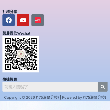
社群分享
F
Y
a
o
c
u
菜農微信Wechat
e
t
b
u
o
b
o
e
k
快速搜尋
Copyright © 2026 (175灣景分校) | Powered by (175灣景分校)