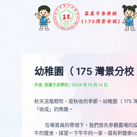
跳
Post
至
navigation
主
要
內
容
幼稚園（ 175 灣景分
作者:
菜農子弟學校
/
2024 年 10 月 14 日
秋天涼風輕吹，是秋收的季節。幼稚園（ 175
「收成」的樂趣。
在導賞員的帶領下，我們首先參觀農場的設施
牛的籠舍，探望一下牛牛的一家，還有耹聽麥c