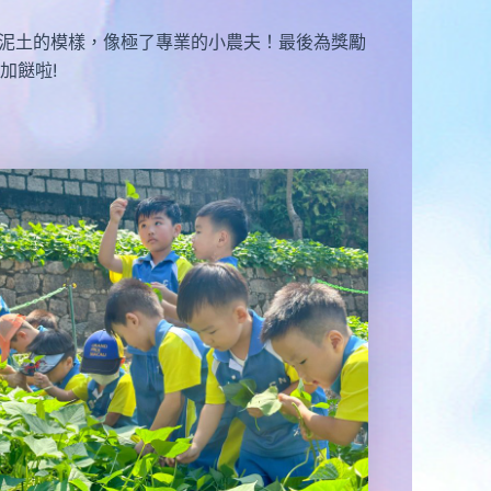
泥土的模樣，像極了專業的小農夫！最後為獎勵
加餸啦!