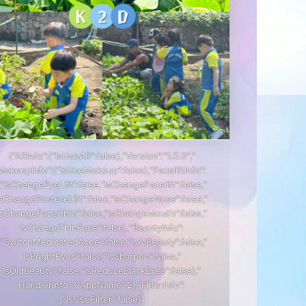
{“ARInfo”:{“IsUseAR”:false},”Version”:”1.0.0″,”
MakeupInfo”:{“IsUseMakeup”:false},”FaceliftInfo”:
{“IsChangeEyeLift”:false,”IsChangeFacelift”:false,”
IsChangePostureLift”:false,”IsChangeNose”:false,”
IsChangeFaceChin”:false,”IsChangeMouth”:false,”
IsChangeThinFace”:false},”BeautyInfo”:
{“SwitchMedicatedAcne”:false,”IsAIBeauty”:false,”
IsBrightEyes”:false,”IsSharpen”:false,”
IsOldBeauty”:false,”IsReduceBlackEyes”:false},”
HandlerInfo”:{“AppName”:2},”FilterInfo”:
{“IsUseFilter”:false}}