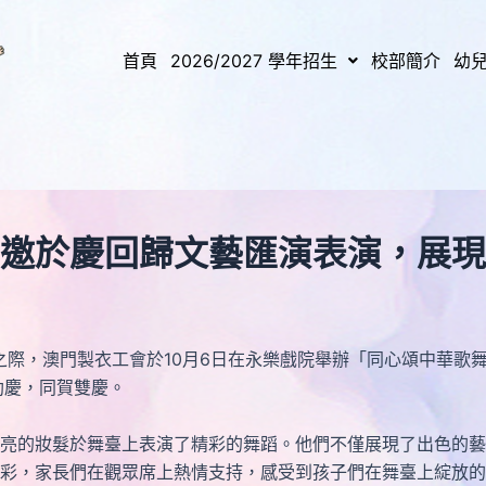
首頁
2026/2027 學年招生
校部簡介
幼
)應邀於慶回歸文藝匯演表演，展現
之際，澳門製衣工會於10月6日在永樂戲院舉辦「同心頌中華歌舞
助慶，同賀雙慶。
亮的妝髮於舞臺上表演了精彩的舞蹈。他們不僅展現了出色的藝
彩，家長們在觀眾席上熱情支持，感受到孩子們在舞臺上綻放的