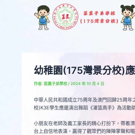
跳
Post
至
navigation
主
要
內
容
幼稚園(175灣景分校
作者:
菜農子弟學校
/
2024 年 10 月 4 日
中華人民共和國成立75周年及澳門回歸25周年
校)K3E學生應邀演出舞蹈《灌篮高手》為活動
小朋友在老師及義工家長的精心打扮下，帶着漂
台上自信地表演，贏得了觀眾們的陣陣掌聲和喝