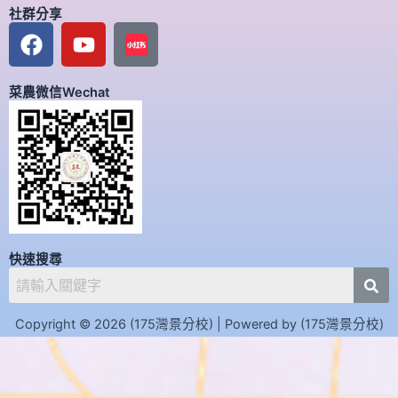
社群分享
F
Y
a
o
c
u
菜農微信Wechat
e
t
b
u
o
b
o
e
k
快速搜尋
Copyright © 2026 (175灣景分校) | Powered by (175灣景分校)