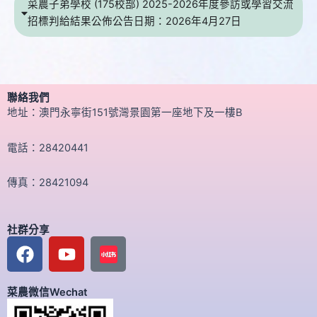
菜農子弟學校 (175校部) 2025-2026年度參訪或學習交流
招標判給結果公佈公告日期：2026年4月27日
聯絡我們
地址：澳門永寧街151號灣景園第一座地下及一樓B
電話：28420441
傳真：28421094
社群分享
F
Y
a
o
c
u
菜農微信Wechat
e
t
b
u