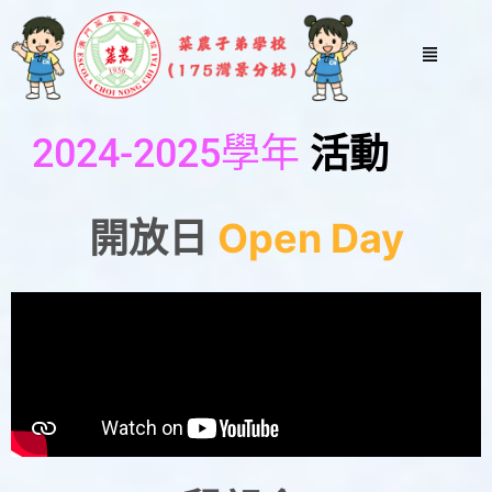
跳
至
Menu
主
要
內
活動
2024-2025學年
容
開放日
Open Day