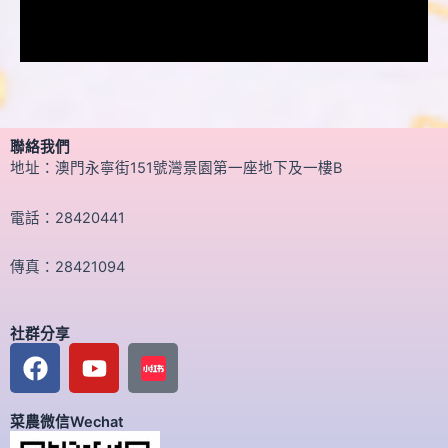
聯絡我們
地址：澳門永寧街151號灣景園第一座地下及一樓B
電話：28420441
傳真：28421094
社群分享
F
Y
a
o
c
u
菜農微信Wechat
e
t