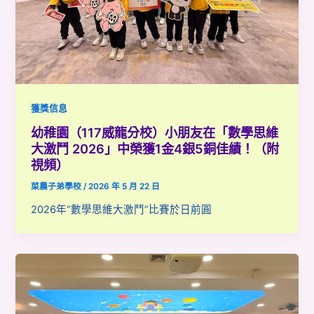
獲獎信息
幼稚園（117威龍分校）小朋友在「數學思維
大激鬥 2026」中榮獲1金4銀5銅佳績！（附
視頻）
菜農子弟學校
/
2026 年 5 月 22 日
2026年“數學思維大激鬥”比賽於日前圓