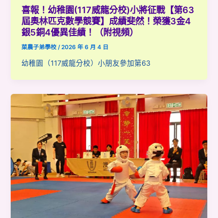
喜報！幼稚園(117威龍分校)小將征戰【第63
屆奧林匹克數學競賽】成績斐然！榮獲3金4
銀5銅4優異佳績！（附視頻）
菜農子弟學校
/
2026 年 6 月 4 日
幼稚園（117威龍分校）小朋友參加第63