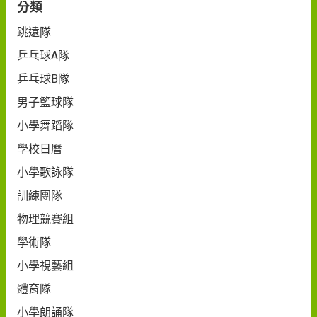
分類
跳遠隊
乒乓球A隊
乒乓球B隊
男子籃球隊
小學舞蹈隊
學校日曆
小學歌詠隊
訓練團隊
物理競賽組
學術隊
小學視藝組
體育隊
小學朗誦隊