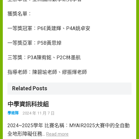
獲獎名單︰
一等獎冠軍︰P6E黃建輝、P4A姚卓安
一等獎亞軍︰P5B黃思焯
三等獎︰P3A陳宥銘、P2C林墨航
指導老師︰陳碧瑜老師、繆振煇老師
Related Posts
中學資訊科技組
2024 年 11 月 7 日
學術隊
2024~2025學年 比賽名稱︰MYAIR2025大賽中的全自動
全地形障礙任務...
Read more