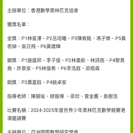
主辦單位︰香港數學奧林匹克協會
獲獎名單︰
金獎︰P1林星澤、P2呂培曦、P3陳宥銘、馮子樂、P5黃
思焯、吳日飛、P6黃建輝
銀獎︰P1施盛邦、李子俊、P2林墨航、林詩雨、P4黎熹
堯、許章安、P5林俊希、P6李浩庭、梁皓森
銅獎︰P3蕭嘉鈺、P4姚卓安
指導老師︰陳碧瑜、繆振煇 、梁欣、曾金鷹、袁樹浩
比賽名稱︰2024-2025年度世界少年奧林匹克數學競賽港
澳邀請賽
主辦單位︰亞洲國際數學研究學會