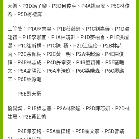
天樂、P3D馮子樂、P3D何俊亨、P4A姚卓安、P5C林俊
希、P5D柯禮鏵
三等獎︰P1A林志賢、P1B蔡瀚恩、P1C劉嘉儀、P1D湯
翊禮、P1E李珈宜、P1A林靖軒、P1D麥柏言、P1E洪超
灝、P1C崔昕桐、P1C陳 穩、P2D江佳佁、P2B林詩
雨、P2C余佩桐、P2C黃一明、P2A洪超源、P4E陳俊
鋒、P4B林志成、P4D許章安、P4B董穎荷、P5E區曦
文、P5A高曜泓、P6A李浩庭、P6C梁皓森、P6C廖應
辛、P6E蔡源瀚
P6E劉天豪
優異獎︰P1B譚志燾、P2A林熙瑜、P2D陳芯妍、P2D林
建震、P2E黃芷愉
P4E陳泰銘、P5A蘆梓銘、P5B霍文彥、P5D曾靖