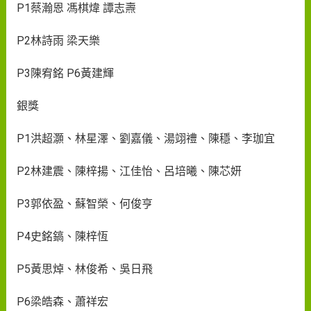
P1蔡瀚恩 馮棋煒 譚志燾
P2林詩雨 梁天樂
P3陳宥銘 P6黃建輝
銀獎
P1洪超灝、林星澤、劉嘉儀、湯翊禮、陳穩、李珈宜
P2林建震、陳梓揚、江佳怡、呂培曦、陳芯妍
P3郭依盈、蘇智榮、何俊亨
P4史銘鎬、陳梓恆
P5黃思焯、林俊希、吳日飛
P6梁皓森、蕭祥宏