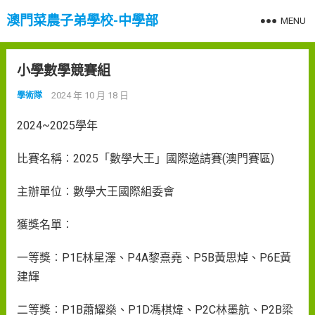
澳門菜農子弟學校-中學部
MENU
小學數學競賽組
2024 年 10 月 18 日
學術隊
2024~2025學年
比賽名稱︰2025「數學大王」國際邀請賽(澳門賽區)
主辦單位︰數學大王國際組委會
獲獎名單︰
一等獎︰P1E林星澤、P4A黎熹堯、P5B黃思焯、P6E黃
建輝
二等獎︰P1B蕭耀燊、P1D馮棋煒、P2C林墨航、P2B梁