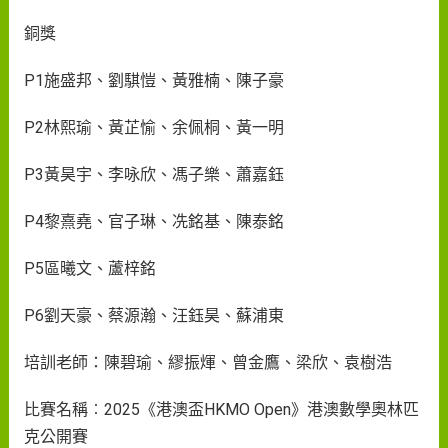
銅獎
P1施盛邦、劉騏愷、黃雅楠、陳子豪
P2林熙瑜、黃芷愉、余佩桐、黃一明
P3黃昊宇、李咏欣、馮子樂、蕭嘉鈺
P4黎熹堯、官子琳、冼銘基、陳泰銘
P5區曦文、蘆梓銘
P6劉天豪、蔡源瀚、汪鈺昊、蘇浦東
培訓老師：陳碧瑜、繆振煇、曾金鷹、梁欣、袁樹浩
比賽名稱︰2025《港澳盃HKMO Open》港澳數學奧林匹
克公開賽