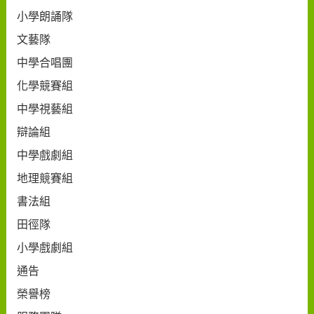
小學朗誦隊
文藝隊
中學合唱團
化學競賽組
中學視藝組
辯論組
中學戲劇組
地理競賽組
書法組
田徑隊
小學戲劇組
通告
榮譽榜