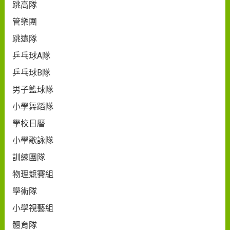
跳高隊
管樂團
跳遠隊
乒乓球A隊
乒乓球B隊
男子籃球隊
小學舞蹈隊
學校日曆
小學歌詠隊
訓練團隊
物理競賽組
學術隊
小學視藝組
體育隊