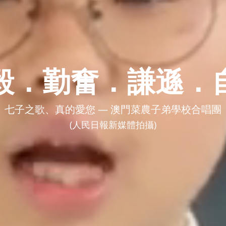
毅．勤奮．謙遜．
七子之歌、真的愛您 — 澳門菜農子弟學校合唱團
(人民日報新媒體拍攝)