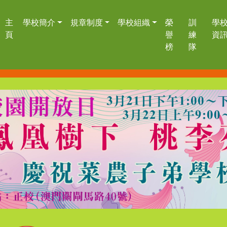
主
學校簡介
規章制度
學校組織
榮
訓
學
頁
譽
練
資
榜
隊